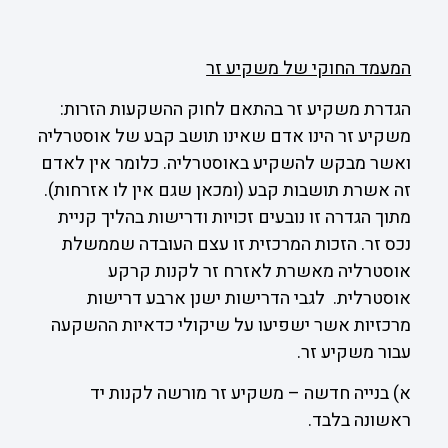
המעמד החוקי של משקיע זר
הגדרת משקיע זר בהתאם לחוק ההשקעות הזרות:
משקיע זר הינו אדם שאינו תושב קבע של אוסטרליה
ואשר מבקש להשקיע באוסטרליה. כלומר אין לאדם
זה אשרת תושבות קבע (ומכאן שגם אין לו אזרחות).
מתוך הגדרה זו נובעים זכויות ודרישות בהליך קניית
נכס זר. הזכות המרכזית זו עצם העובדה שממשלת
אוסטרליה מאשרת לאזרח זר לקנות קרקע
אוסטרלית. לגבי הדרישות ישנן ארבע דרישות
מרכזיות אשר ישפיעו על שיקולי כדאיות ההשקעה
עבור משקיע זר.
א) בנייה חדשה – משקיע זר מורשה לקנות יד
ראשונה בלבד.