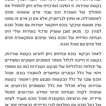
בקשת שכירות. זו הסיבה המרכזית שלא ניתן להתחיל את
התהליך של השכרת נכס עבור אדם ששוהה מחוץ
לאוסטרליה, או מחוץ לבריסביין, אלא אם כן אדם זה ממנה
נציג מטעמו שיבקר בנכס ויתקשר ישירות עם מנהל הנכס
לצורך כך. מכאן מובן שעניין מרכזי בשירות שלי הינו
הבחינה הפיזית של הנכס בתור נציגכם והתקשורת פנים
מול פנים עם מנהל הנכס.
לאחר הביקור בנכס ובחינתו ניתן להגיש בקשת שכירות,
בקשה זו חייבת לכלול מספר מסמכים חשובים המעידים
על יכולתיו הכלכליות של מבקש השכירות כמו גם מסמכי
זיהוי של כלל הבוגרים המיועדים להתגורר בנכס. מנהל
הנכס עובר על כלל הבקשות ומבצע מיון ראשוני. בקשת
שכירות שלא תכלול את כלל המסמכים הדרושים או
שתהיה לקויה מבחינת פרטי המידע הנדרשים תפסל
מיידית. את הרשימה המקוצרת מנהל הנכס מעביר לעיונו
של בעל הנכס עם המלצות לגבי הדיירים הראויים יותר או