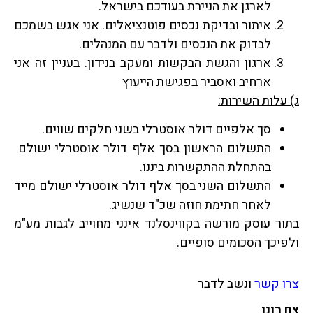
לארגן את הניירת בעודכם בישראל.
איתור ובדיקת נכסים פוטנציאלים. אני אגש בשמכם
לבדוק את הנכסים ולדבר עם המנהלים.
ארגון והגשת הבקשות ומעקב בנידון. בעניין זה אני
ארחיב ואסביר בפגישת הייעוץ
ג) עלות השירות:
סך אלפיים דולר אוסטרלי בשני חלקים שווים.
התשלום הראשון בסך אלף דולר אוסטרלי ישולם
בהתחלת ההתקשרות ביננו.
התשלום השני בסך אלף דולר אוסטרלי ישולם מייד
לאחר חתימת חוזה שכ"ד שנשיג.
בתור עוסק מורשה בקווינסלנד אינני מחוייב לגבות מע"מ
ולפיכך הסכומים סופיים.
צרו קשר
ונשב לדבר
צח רונן