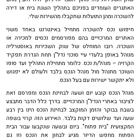
האתגרים העומדים בפניכם בתהליך השגת בית או דירה
להשכרה ומהן התועלות שתקבלו מהשירות שלי.
חיפוש נכס להשכרה מתחיל באינטרנט באחד משני
האתרים המרכזיים בהם מפורסמים נכסים למכירה או
השכרה. רובו המוחלט של שוק השכירות באוסטרליה
מנוהל באופן בלעדי עיי סוכני נדל"ן תחת הגדרת תפקיד
הקרויה – מנהל/ת נכס. כלומר מתחילת התהליך ועד סופו
השוכר מתנהל מול מנהל הנכס בלבד ולעולם לא יפגוש
ולא יתקשר ישירות עם בעל הנכס.
מנהל הנכס קובע יום ושעה לבחינת הנכס ומפרסם זאת
לציבור באתרי הנדל"ן המרכזיים. בדרך כלל הדבר מתבצע
בשבת בבוקר והזמן המוקצב לבחינת הנכס הינו בין רבע
שעה ועד שלושים דקות בלבד. האירוע הזה קרוי בשפה
המקצועית "בית פתוח". ביום ובשעה שנקבעו עבור הבית
הפתוח מחפש הדיור מגיע לבחון את הנכס וזו גם