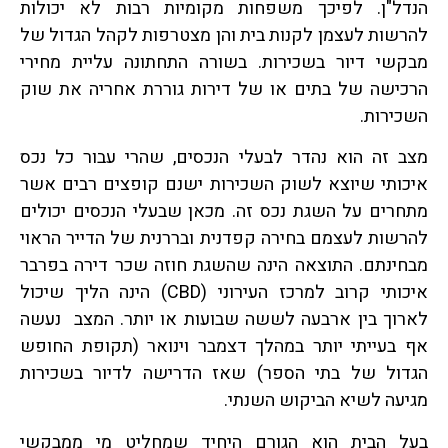
הנדל"ן. לפיכך משפחות מקומיות רבות לא יכולות
להרשות לעצמן לקנות בית והן מצטרפות לקהל הגדול של
מבקשי דיור בשכירות. בשורה התחתונה עליית מחירי
הרכישה של בתים או של דירות גוררת אחריה את שוק
השכירות.
מצב זה הוא נהדר לבעלי הנכסים, שהרי עבור כל נכס
איכותי שיוצא לשוק השכירות ישנם קופצים רבים אשר
מתחרים על השגת נכס זה. מכאן שבעלי הנכסים יכולים
להרשות לעצמם בחירה קפדנית ובררנית של הדייר הראוי
מבחינתם. התוצאה הינה שהשגת חוזה שכר דירה בפרבר
איכותי קרוב למרכז העירוני (CBD) הינה הליך שיכול
לארוך בין ארבעה לששה שבועות או יותר. המצב נעשה
אף בעייתי יותר במהלך דצמבר וינואר (תקופת החופש
הגדול של בתי הספר) שאז הדרישה לדיור בשכירות
מגיעה לשיא הביקוש השנתי.
בעל הבית הוא הגורם היחיד שמחליט מי ממבקשי