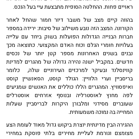
ראויים פחות. ההחלטה הסופית מתבצעת עיי בעל הנכס.
בהווה קיים מצב של משבר דיור חמור שהחל לאחר
הקורונה. המצב הזה נובע משילוב של סיבות: ירידה במספר
חברות הבנייה הגדולות הפועלות בשוק ביחד עם עלייה
בעלויות חומרי הגלם וכוח האדם המקצועי. כתוצאה מכך
נבנים בשנים האחרונות מספר קטן יותר של נכסים
חדשים. במקביל ישנה נהירה גדולה של מהגרים למדינת
קווינסלנד ובעיקר למרכזים העירוניים שלה, כלומר
בריסביין וערי הלוויין: הגולד קוסט, הסאנשיין קוסט
ואיפסוויץ. המהגרים הללו כוללים את האנשים שמגיעים
לפה מחוץ לאוסטרליה ובנוסף אזרחים אוסטרלים
שעוברים מסידני ומלבורן היקרות לבריסביין שעלות
המחייה בה נמוכה משמעותית.
ההגירה הבין מדינתית יוצרת ביקוש גדול מאוד לעומת הצע
מצומצם וגורמת לעליית מחירים בלתי פוסקת במחירי